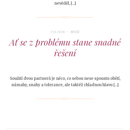
nevěděl, […]
15.9.2018
MUŽI
Ať se z problému stane snadné
řešení
Soužití dvou partnerů je něco, co sebou nese spoustu obětí,
námahy, snahy a tolerance, ale taktéž chladnou hlavu […]