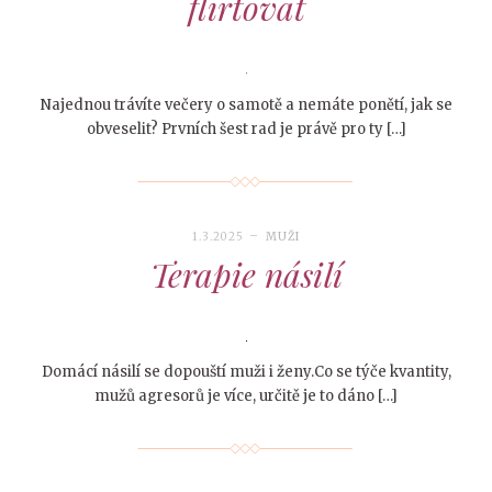
flirtovat
Najednou trávíte večery o samotě a nemáte ponětí, jak se
obveselit? Prvních šest rad je právě pro ty […]
1.3.2025
MUŽI
Terapie násilí
Domácí násilí se dopouští muži i ženy.Co se týče kvantity,
mužů agresorů je více, určitě je to dáno […]