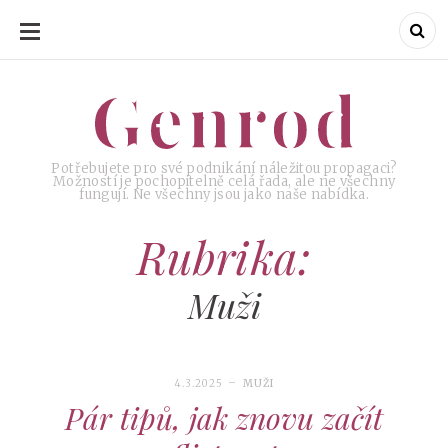
SKIP
TO
CONTENT
Genrod
Genrod
Potřebujete pro své podnikání náležitou propagaci?
Možností je pochopitelně celá řada, ale ne všechny
fungují. Ne všechny jsou jako naše nabídka.
Rubrika:
Muži
4.3.2025
MUŽI
Pár tipů, jak znovu začít