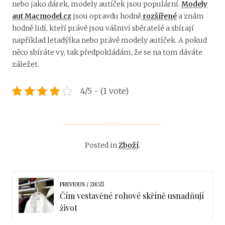
nebo jako dárek, modely autíček jsou populární.
Modely
aut Macmodel.cz
jsou opravdu hodně
rozšířené
a znám
hodně lidí, kteří právě jsou vášniví sběratelé a sbírají
například letadýlka nebo právě modely autíček. A pokud
něco sbíráte vy, tak předpokládám, že se na tom dáváte
záležet.
4/5 - (1 vote)
Posted in
Zboží
.
PREVIOUS
ZBOŽÍ
Čím vestavěné rohové skříně usnadňují
život