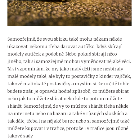
Samozřejmě, že svou sbírku také mohu někam někde
ukazovat, někomu třeba darovat autíčko, když sbírají
modely autíček a podobně. Nebo pokud sbírají něco
jiného, tak si samozřejmě mohou vyměňovat nějaké věci.
Já si vzpomínám, že my jako malý děti jsme nesbíraly
malé modely také, ale byly to postavičky z kinder vajíček,
takové malinkaté postavičky a myslím si, že určitě tohle
budete znát. Je opravdu hodně způsobů, co můžete sbírat
nebo jak to můžete sbírat nebo kde to potom můžete
shánět. Samozřejmě, že vy to můžete shánět třeba někde
na internetu nebo na bazaru a také v různých složkách a
tak dále, třeba i na nějaké burze nebo si samozřejmě také
můžete kupovat i v trafice, protože i v trafice jsou různé
takové sady.