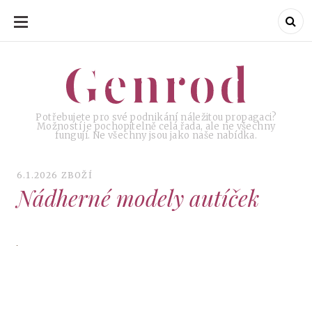
SKIP
TO
CONTENT
Genrod
Genrod
Potřebujete pro své podnikání náležitou propagaci?
Možností je pochopitelně celá řada, ale ne všechny
fungují. Ne všechny jsou jako naše nabídka.
6.1.2026
ZBOŽÍ
Nádherné modely autíček