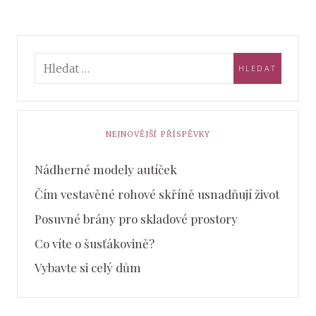
NEJNOVĚJŠÍ PŘÍSPĚVKY
Nádherné modely autíček
Čím vestavěné rohové skříně usnadňují život
Posuvné brány pro skladové prostory
Co víte o šusťákovině?
Vybavte si celý dům