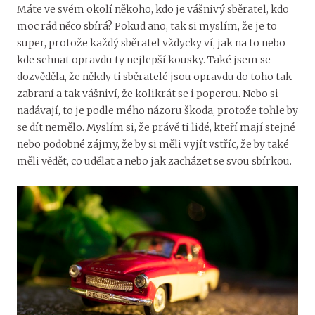
Máte ve svém okolí někoho, kdo je vášnivý sběratel, kdo
moc rád něco sbírá? Pokud ano, tak si myslím, že je to
super, protože každý sběratel vždycky ví, jak na to nebo
kde sehnat opravdu ty nejlepší kousky. Také jsem se
dozvěděla, že někdy ti sběratelé jsou opravdu do toho tak
zabraní a tak vášniví, že kolikrát se i poperou. Nebo si
nadávají, to je podle mého názoru škoda, protože tohle by
se dít nemělo. Myslím si, že právě ti lidé, kteří mají stejné
nebo podobné zájmy, že by si měli vyjít vstříc, že by také
měli vědět, co udělat a nebo jak zacházet se svou sbírkou.