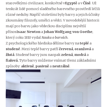
starověkými civilizace, konkrétně v
Egyptě
a v
Číně
. Už
tenkrát lidé pomocí sladěného barevného prostředí léčili
různé neduhy. Napříč stoletími byly barvy a jejich účinky
zkoumány filozofy, umělci a vědci. V novodobější historii
mají pro barvu jako vědeckou disciplínu největší
přínos
Isaac Newton
a
Johan Wolfgang von Goethe
,
který roku 1810 vydal
Nauku o barvách.
Z psychologického hlediska dělíme barvy na
teplé
a
studené
. Mezi teplé barvy patří
červená
,
oranžová
a
žlutá
. Studené barvy jsou naopak
zelená
,
modrá
a
fialová.
Tyto barvy můžeme vnímat třemi základními
způsoby:
aktivně
,
pasivně
a
neutrálně
.