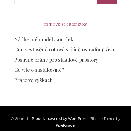
NEJNOVĚJŠÍ PŘÍSPĚVKY
Nádherné modely autíček
Čím vestavěné rohové skříně usnadňují život
Posuvné brány pro skladové prostory
Co víte o šusťákovině?
Práce ve výškách
© Genrod –
Proudly powered by WordPress
-
Silk Lite Theme by
PixelGrade
.