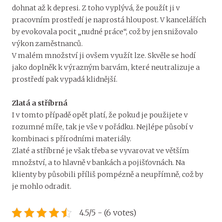
dohnat až k depresi. Z toho vyplývá, že použít ji v
pracovním prostředí je naprostá hloupost. V kancelářích
by evokovala pocit „nudné práce“, což by jen snižovalo
výkon zaměstnanců.
V malém množství ji ovšem využít lze. Skvěle se hodí
jako doplněk k výrazným barvám, které neutralizuje a
prostředí pak vypadá klidnější.
Zlatá a stříbrná
I v tomto případě opět platí, že pokud je použijete v
rozumné míře, tak je vše v pořádku. Nejlépe působí v
kombinaci s přírodními materiály.
Zlaté a stříbrné je však třeba se vyvarovat ve větším
množství, a to hlavně v bankách a pojišťovnách. Na
klienty by působili příliš pompézně a neupřímně, což by
je mohlo odradit.
4.5/5 - (6 votes)