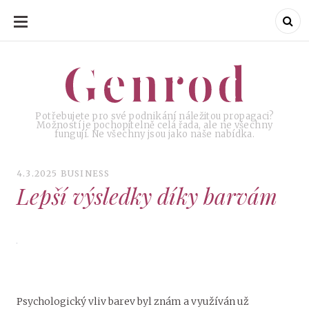
SKIP
TO
CONTENT
Genrod
Genrod
Potřebujete pro své podnikání náležitou propagaci?
Možností je pochopitelně celá řada, ale ne všechny
fungují. Ne všechny jsou jako naše nabídka.
4.3.2025
BUSINESS
Lepší výsledky díky barvám
Psychologický vliv barev byl znám a využíván už