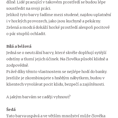
dílně. Lidé pracující v takovém prostředí se budou lépe
soustředit na svoji práci.
Jelikož tyto barvy řadíme mezi studené, najdou uplatnění
i v horkých provozech, jako jsou kuchyně a pekárny.
Zelená a modrá dokáží horké prostředí alespoň pocitově
o pár stupňů ochladit.
Bílá a béžová
Jedná se o neutrální barvy, které skvěle doplňují sytější
odstíny a tlumí jejich účinek. Na člověka působí klidně a
zodpovědně.
Právě díky těmto vlastnostem se nejlépe hodí do banky.
Jestliže je zkombinujete s hnědým nábytkem, budou v
klientech vyvolávat pocit klidu, bezpečí a zajištěnosti.
A jakým barvám se raději vyhnout?
Šedá
Tato barva uspává a ve větším množství může člověka