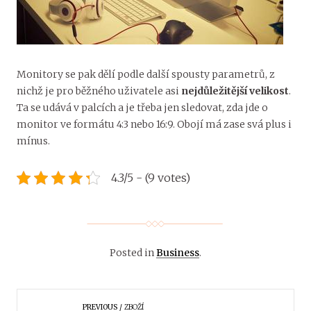
Monitory se pak dělí podle další spousty parametrů, z
nichž je pro běžného uživatele asi
nejdůležitější velikost
.
Ta se udává v palcích a je třeba jen sledovat, zda jde o
monitor ve formátu 4:3 nebo 16:9. Obojí má zase svá plus i
mínus.
4.3/5 - (9 votes)
Posted in
Business
.
PREVIOUS
ZBOŽÍ