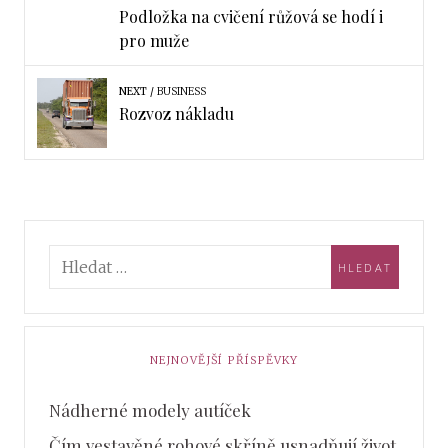
Podložka na cvičení růžová se hodí i
pro muže
NEXT
BUSINESS
Rozvoz nákladu
NEJNOVĚJŠÍ PŘÍSPĚVKY
Nádherné modely autíček
Čím vestavěné rohové skříně usnadňují život