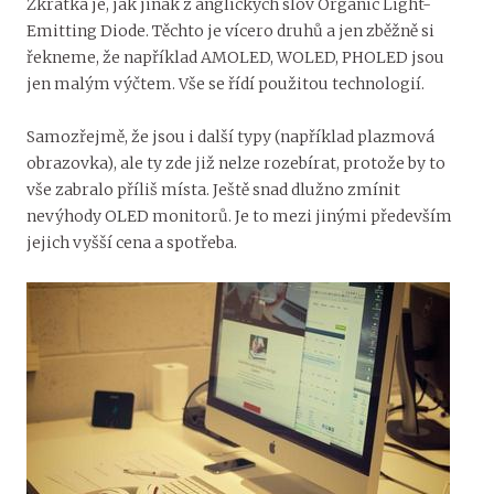
Zkratka je, jak jinak z anglických slov Organic Light-
Emitting Diode. Těchto je vícero druhů a jen zběžně si
řekneme, že například AMOLED, WOLED, PHOLED jsou
jen malým výčtem. Vše se řídí použitou technologií.
Samozřejmě, že jsou i další typy (například plazmová
obrazovka), ale ty zde již nelze rozebírat, protože by to
vše zabralo příliš místa. Ještě snad dlužno zmínit
nevýhody OLED monitorů. Je to mezi jinými především
jejich vyšší cena a spotřeba.