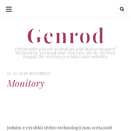
SKIP
TO
CONTENT
Genrod
Genrod
Potřebujete pro své podnikání náležitou propagaci?
Možností je pochopitelně celá řada, ale ne všechny
fungují. Ne všechny jsou jako naše nabídka.
12.11.2020
BUSINESS
Monitory
Jedním z výrobků těchto technologií jsou zcela jistě