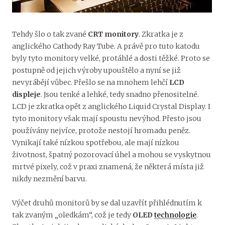
Tehdy šlo o tak zvané
CRT monitory
. Zkratka je z
anglického Cathody Ray Tube. A právě pro tuto katodu
byly tyto monitory velké, protáhlé a dosti těžké. Proto se
postupně od jejich výroby upouštělo a nyní se již
nevyrábějí vůbec. Přešlo se na mnohem lehčí
LCD
displeje
. Jsou tenké a lehké, tedy snadno přenositelné.
LCD je zkratka opět z anglického Liquid Crystal Display. I
tyto monitory však mají spoustu nevýhod. Přesto jsou
používány nejvíce, protože nestojí hromadu peněz.
Vynikají také nízkou spotřebou, ale mají nízkou
životnost, špatný pozorovací úhel a mohou se vyskytnou
mrtvé pixely, což v praxi znamená, že některá místa již
nikdy nezmění barvu.
Výčet druhů monitorů by se dal uzavřít přihlédnutím k
tak zvaným „oledkám“, což je tedy
OLED
technologie
.