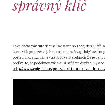
správný klíč
Také občas závidíte dětem, jak si mohou celý den hrát? Ja
které vidí poprvé? A jakou radost prožívají, když se jim 
poslední kostku na nevyšší bod ve stavebnici? Že je vám t
podívejte, že podobnou zábavu si můžete dopřát i vy a to
https://www.enigmaescape.cz/hledate-unikovou-hru-hr