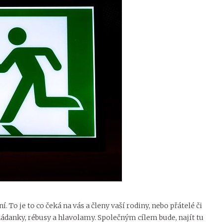
. To je to co čeká na vás a členy vaší rodiny, nebo přátelé či
 hádanky, rébusy a hlavolamy. Společným cílem bude, najít tu