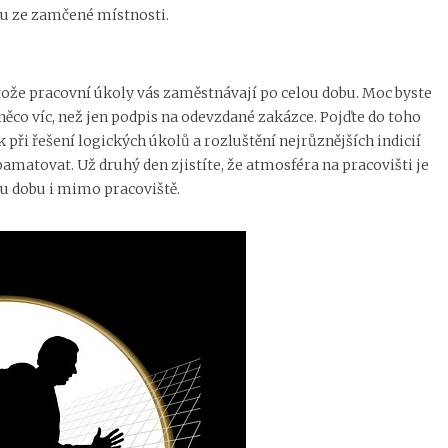
du ze zamčené místnosti.
tože pracovní úkoly vás zaměstnávají po celou dobu. Moc byste
i něco víc, než jen podpis na odevzdané zakázce. Pojďte do toho
při řešení logických úkolů a rozluštění nejrůznějších indicií
amatovat. Už druhý den zjistíte, že atmosféra na pracovišti je
kou dobu i mimo pracoviště.