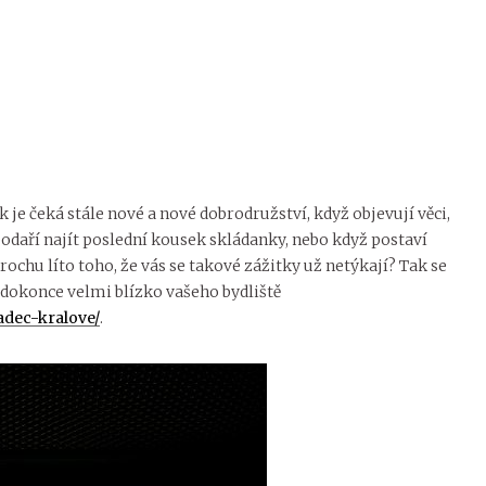
k je čeká stále nové a nové dobrodružství, když objevují věci,
podaří najít poslední kousek skládanky, nebo když postaví
rochu líto toho, že vás se takové zážitky už netýkají? Tak se
 dokonce velmi blízko vašeho bydliště
adec-kralove/
.