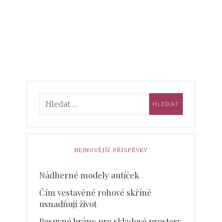
NEJNOVĚJŠÍ PŘÍSPĚVKY
Nádherné modely autíček
Čím vestavěné rohové skříně
usnadňují život
Posuvné brány pro skladové prostory