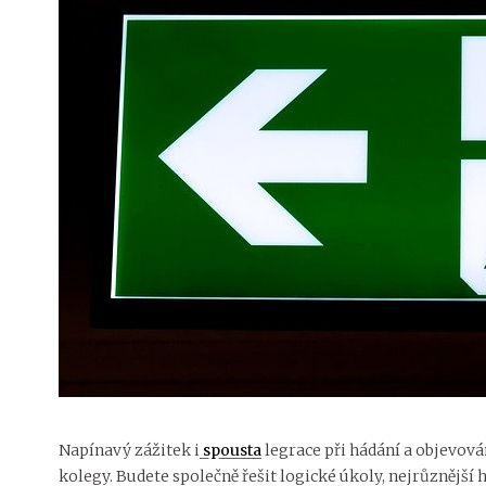
Napínavý zážitek i
spousta
legrace při hádání a objevování
kolegy. Budete společně řešit logické úkoly, nejrůznější