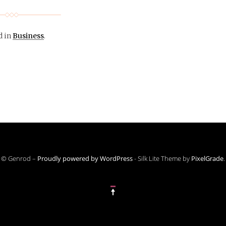
d in
Business
.
© Genrod –
Proudly powered by WordPress
-
Silk Lite Theme by
PixelGrade
.