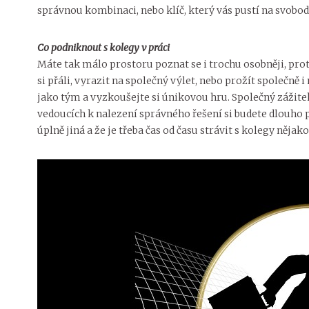
správnou kombinaci, nebo klíč, který vás pustí na svobo
Co podniknout s kolegy v práci
Máte tak málo prostoru poznat se i trochu osobněji, pro
si přáli, vyrazit na společný výlet, nebo prožít společně 
jako tým a vyzkoušejte si únikovou hru. Společný zážitek 
vedoucích k nalezení správného řešení si budete dlouho p
úplně jiná a že je třeba čas od času strávit s kolegy něja