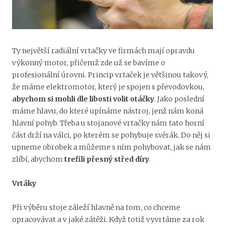
Ty největší radiální vrtačky ve firmách mají opravdu
výkonný motor, přičemž zde už se bavíme o
profesionální úrovni. Princip vrtaček je většinou takový,
že máme elektromotor, který je spojen s převodovkou,
abychom si mohli dle libosti volit otáčky
. Jako poslední
máme hlavu, do které upínáme nástroj, jenž nám koná
hlavní pohyb. Třeba u stojanové vrtačky nám tato horní
část drží na válci, po kterém se pohybuje svěrák. Do něj si
upneme obrobek a můžeme s ním pohybovat, jak se nám
zlíbí, abychom
trefili přesný střed díry
.
Vrtáky
Při výběru stoje záleží hlavně na tom, co chceme
opracovávat a v jaké zátěži. Když totiž vyvrtáme za rok