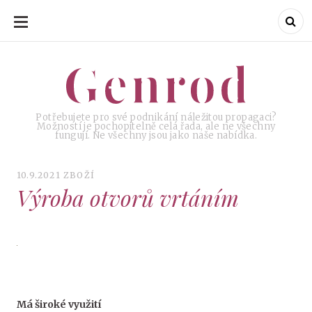
SKIP
TO
CONTENT
Genrod
Genrod
Potřebujete pro své podnikání náležitou propagaci?
Možností je pochopitelně celá řada, ale ne všechny
fungují. Ne všechny jsou jako naše nabídka.
10.9.2021
ZBOŽÍ
Výroba otvorů vrtáním
Má široké využití