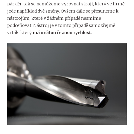
pár děr, tak se nemůžeme vyrovnat stroji, který ve firmě
jede například dvě směny. Ovšem dále se přesuneme k
nástrojům, které v žádném případě nesmíme
podceňovat. Nástroj je v tomto případě samozřejmě
vrták, který
má určitou řeznou rychlost
.