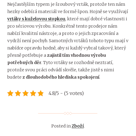
Nejčastějším typem je šroubový vrták, protože ten nám
hezky odebírá materiál ve formě špon. Hojně se využívají
vrtáky s kuželovou stopkou
, které mají dobré vlastnosti i
pro sériovou výrobu. Konkrétně tento prodejce nám
nabízí kvalitní nástroje, a proto o jejich zpracování a
vydrží není pochyb. Samotných vrtáků tohoto typu mají v
nabídce opravdu hodně, aby si každý vybral takový, který
přesně potřebuje a
zajistil tím vhodnou výrobu
potřebných děr
. Tyto vrtáky se rozhodně neztratí,
protože svou práci odvádí skvěle, takže jistě s nimi
budete
z dlouhodobého hlediska spokojení
.
4.8/5 - (5 votes)
Posted in
Zboží
.