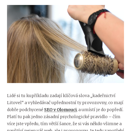
Lidé si tu kupříkladu zadají klíčová slova „kadeřnictví
Litovel“ a vyhledávač upřednostní ty provozovny, co mají
dobře podchycené
SEO v Olomouci
, a umístí je do popředí.
Platí tu pak jedno zásadní psychologické pravidlo – čím
více jste vpředu, tím větší šance, že si vás někdo všimne a
navštíví nejen váš web, ale i provozovnu.
Je tedy zapotřebí