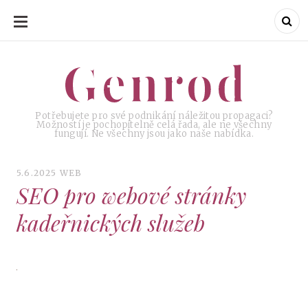
SKIP
TO
CONTENT
Genrod
Genrod
Potřebujete pro své podnikání náležitou propagaci?
Možností je pochopitelně celá řada, ale ne všechny
fungují. Ne všechny jsou jako naše nabídka.
5.6.2025
WEB
SEO pro webové stránky
kadeřnických služeb