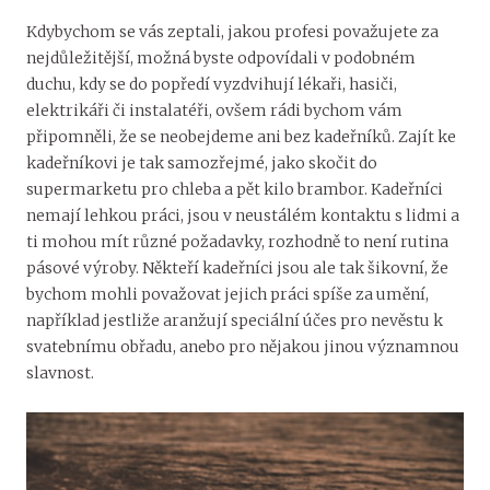
Kdybychom se vás zeptali, jakou profesi považujete za
nejdůležitější, možná byste odpovídali v podobném
duchu, kdy se do popředí vyzdvihují lékaři, hasiči,
elektrikáři či instalatéři, ovšem rádi bychom vám
připomněli, že se neobejdeme ani bez kadeřníků.
Zajít ke
kadeřníkovi je tak samozřejmé, jako skočit do
supermarketu pro chleba a pět kilo brambor.
Kadeřníci
nemají lehkou práci, jsou v neustálém kontaktu s lidmi a
ti mohou mít různé požadavky, rozhodně to není rutina
pásové výroby. Někteří kadeřníci jsou ale tak šikovní, že
bychom mohli považovat jejich práci spíše za umění,
například jestliže aranžují speciální účes pro nevěstu k
svatebnímu obřadu, anebo pro nějakou jinou významnou
slavnost.