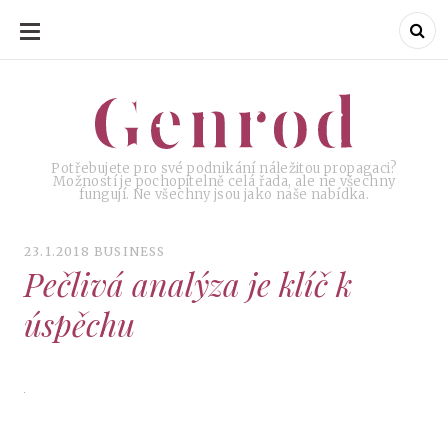
SKIP
TO
CONTENT
Genrod
Genrod
Potřebujete pro své podnikání náležitou propagaci?
Možností je pochopitelně celá řada, ale ne všechny
fungují. Ne všechny jsou jako naše nabídka.
23.1.2018
BUSINESS
Pečlivá analýza je klíč k
úspěchu