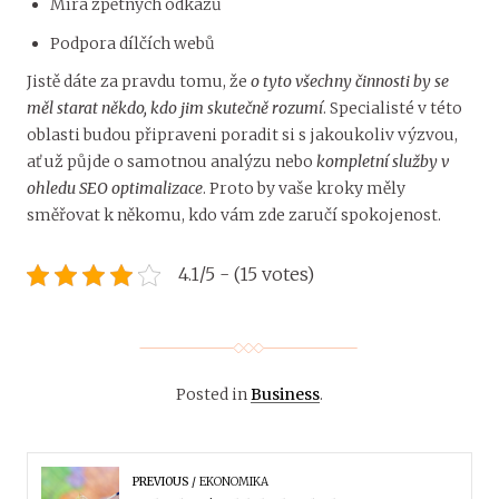
Míra zpětných odkazů
Podpora dílčích webů
Jistě dáte za pravdu tomu, že
o tyto všechny činnosti by se
měl starat někdo, kdo jim skutečně rozumí
. Specialisté v této
oblasti budou připraveni poradit si s jakoukoliv výzvou,
ať už půjde o samotnou analýzu nebo
kompletní služby v
ohledu SEO optimalizace
. Proto by vaše kroky měly
směřovat k někomu, kdo vám zde zaručí spokojenost.
4.1/5 - (15 votes)
Posted in
Business
.
PREVIOUS
EKONOMIKA