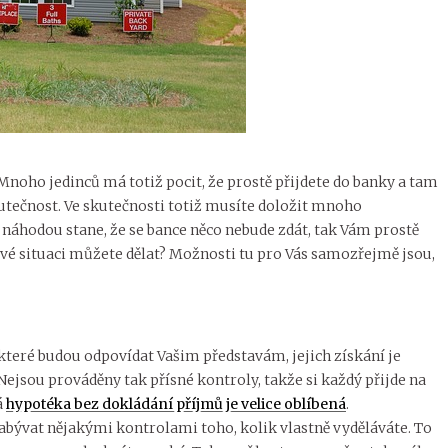
 Mnoho jedinců má totiž pocit, že prostě přijdete do banky a tam
kutečnost. Ve skutečnosti totiž musíte doložit mnoho
áhodou stane, že se bance něco nebude zdát, tak Vám prostě
vé situaci můžete dělat? Možnosti tu pro Vás samozřejmě jsou,
teré budou odpovídat Vašim představám, jejich získání je
jsou prováděny tak přísné kontroly, takže si každý přijde na
á
hypotéka bez dokládání příjmů je velice oblíbená
.
zabývat nějakými kontrolami toho, kolik vlastně vyděláváte. To