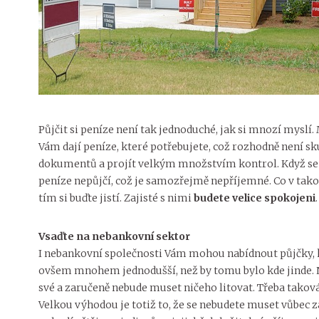
Půjčit si peníze není tak jednoduché, jak si mnozí myslí.
Vám dají peníze, které potřebujete, což rozhodně není s
dokumentů a projít velkým množstvím kontrol. Když se n
peníze nepůjčí, což je samozřejmě nepříjemné. Co v tako
tím si buďte jistí. Zajisté s nimi
budete velice spokojeni
.
Vsaďte na nebankovní sektor
I nebankovní společnosti Vám mohou nabídnout půjčky, k
ovšem mnohem jednodušší, než by tomu bylo kde jinde. Ne
své a zaručeně nebude muset ničeho litovat. Třeba takov
Velkou výhodou je totiž to, že se nebudete muset vůbec 