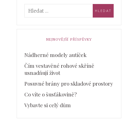
NEJNOVĚJŠÍ PŘÍSPĚVKY
Nádherné modely autíček
Čím vestavěné rohové skříně
usnadňují život
Posuvné brány pro skladové prostory
Co víte o šusťákovině?
Vybavte si celý dům