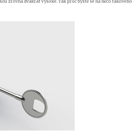
jsou zrovna dvakrát vysoké. Tak proč byste se na něco takového