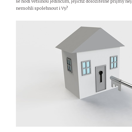
se hodí většinou jedincům, jejichž doložitelné příjmy ne
nemohli spolehnout i Vy?