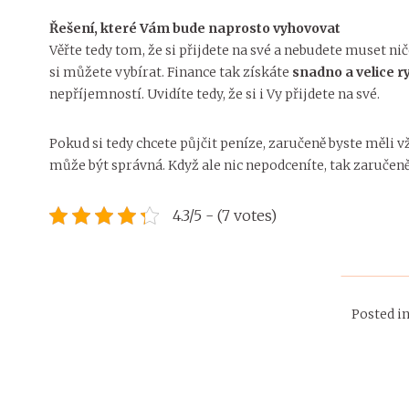
Řešení, které Vám bude naprosto vyhovovat
Věřte tedy tom, že si přijdete na své a nebudete muset n
si můžete vybírat. Finance tak získáte
snadno a velice r
nepříjemností. Uvidíte tedy, že si i Vy přijdete na své.
Pokud si tedy chcete půjčit peníze, zaručeně byste měli 
může být správná. Když ale nic nepodceníte, tak zaruče
4.3/5 - (7 votes)
Posted i