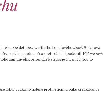
chu
zajisté neobejdete bez kvalitního hokejového zboží. Hokejová
hře, a tak je neradno něco v této oblasti podcenit. Náš webový
noho zajímavého, přičemž z kategorie chráničů jsou to:
še lokty potažmo holeně proti letícímu puku či srážkám s