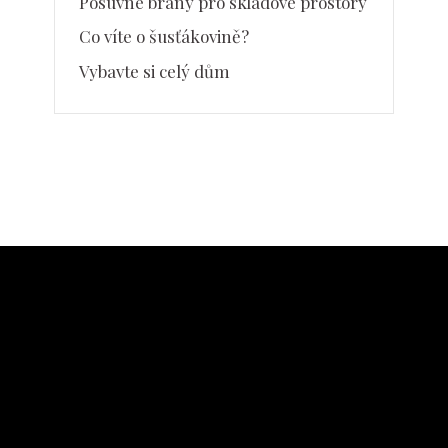
Posuvné brány pro skladové prostory
Co víte o šusťákovině?
Vybavte si celý dům