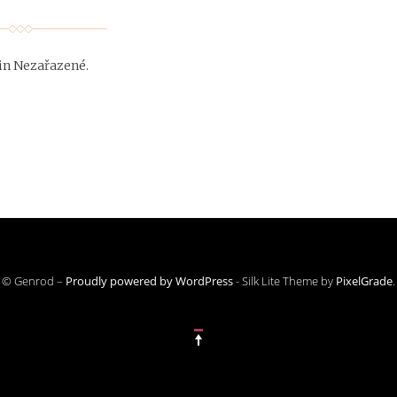
 in Nezařazené
.
© Genrod –
Proudly powered by WordPress
-
Silk Lite Theme by
PixelGrade
.