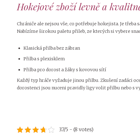
Hokejové zboží levně a kvalit
Chrániče ale nejsou vše, co potřebuje hokejista. Je třeba 
Nabízíme širokou paletu přileb, ze kterých si vybere snad 
Klasická přilba bez zábran
Přilba s plexisklem
Přilba pro dorost a žáky s kovovou sítí
Každý typ hráče vyžaduje jinou přilbu. Zkušení zadáci oce
dorostenci jsou nuceni pravidly ligy volit přilbu nebo s
3.7/5 - (8 votes)