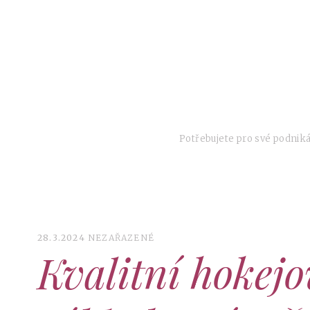
SKIP
TO
CONTENT
Potřebujete pro své podniká
28.3.2024
NEZAŘAZENÉ
Kvalitní hokejo