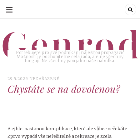
SKIP
TO
CONTENT
Genrod
Potřebujete pro své podnikání náležitou propagaci?
Možností je pochopitelně celá řada, ale ne všechny
fungují. Ne všechny jsou jako naše nabídka.
29.5.2025
NEZAŘAZENÉ
Chystáte se na dovolenou?
A ejhle, nastanou komplikace, které ale vůbec nečekáte.
Zprvu vypadá vše neřešitelně a rekreace je zcela