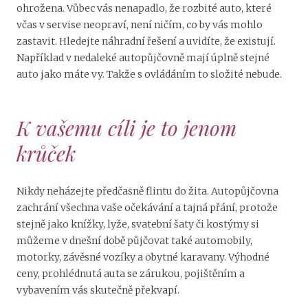
ohrožena. Vůbec vás nenapadlo, že rozbité auto, které
včas v servise neopraví, není ničím, co by vás mohlo
zastavit. Hledejte náhradní řešení a uvidíte, že existují.
Například v nedaleké
autopůjčovně
mají úplně stejné
auto jako máte vy. Takže s ovládáním to složité nebude.
K vašemu cíli je to jenom
krůček
Nikdy neházejte předčasně flintu do žita. Autopůjčovna
zachrání všechna vaše očekávání a tajná přání, protože
stejně jako knížky, lyže, svatební šaty či kostýmy si
můžeme v dnešní době půjčovat také automobily,
motorky, závěsné vozíky a obytné karavany. Výhodné
ceny, prohlédnutá auta se zárukou, pojištěním a
vybavením vás skutečně překvapí.