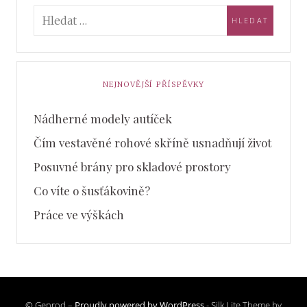
NEJNOVĚJŠÍ PŘÍSPĚVKY
Nádherné modely autíček
Čím vestavěné rohové skříně usnadňují život
Posuvné brány pro skladové prostory
Co víte o šusťákovině?
Práce ve výškách
© Genrod –
Proudly powered by WordPress
-
Silk Lite Theme by